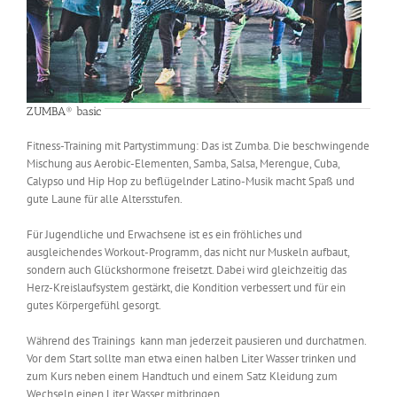
ZUMBA® basic
Fitness-Training mit Partystimmung: Das ist Zumba. Die beschwingende
Mischung aus Aerobic-Elementen, Samba, Salsa, Merengue, Cuba,
Calypso und Hip Hop zu beflügelnder Latino-Musik macht Spaß und
gute Laune für alle Altersstufen.
Für Jugendliche und Erwachsene ist es ein fröhliches und
ausgleichendes Workout-Programm, das nicht nur Muskeln aufbaut,
sondern auch Glückshormone freisetzt. Dabei wird gleichzeitig das
Herz-Kreislaufsystem gestärkt, die Kondition verbessert und für ein
gutes Körpergefühl gesorgt.
Während des Trainings kann man jederzeit pausieren und durchatmen.
Vor dem Start sollte man etwa einen halben Liter Wasser trinken und
zum Kurs neben einem Handtuch und einem Satz Kleidung zum
Wechseln einen Liter Wasser mitbringen.